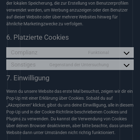
der lokalen Speicherung, die zur Erstellung von Benutzerprofilen
verwendet werden, um Werbung anzuzeigen oder den Benutzer
auf dieser Website oder über mehrere Websites hinweg für
ähnliche Marketingzwecke zu verfolgen.
6. Platzierte Cookies
Complianz
Funktional
Consent
to
Sonstiges
Gegenstand der Untersuchung
Consent
service
to
complianz
7. Einwilligung
service
sonstiges
Wenn du unsere Website das erste Mal besuchst, zeigen wir dir ein
Pop-Up mit einer Erklärung über Cookies. Sobald du auf
„Akzeptieren“ klickst, gibst du uns deine Einwilligung, alle in diesem
Pop-Up und in der Cookie-Richtlinie beschriebenen Cookies und
Plugins zu verwenden. Du kannst die Verwendung von Cookies
über deinen Browser deaktivieren, aber bitte beachte, dass unsere
Website dann unter Umständen nicht richtig funktioniert.