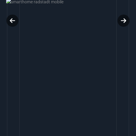
Previous
Next
slide
slide